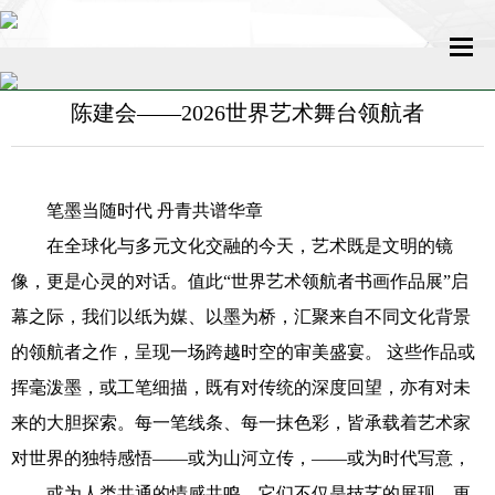
陈建会——2026世界艺术舞台领航者
网站首页
关于我们
笔墨当随时代 丹青共谱华章
新闻中心
在全球化与多元文化交融的今天，艺术既是文明的镜
像，更是心灵的对话。值此“世界艺术领航者书画作品展”启
名家百科
幕之际，我们以纸为媒、以墨为桥，汇聚来自不同文化背景
传媒发展
的领航者之作，呈现一场跨越时空的审美盛宴。 这些作品或
挥毫泼墨，或工笔细描，既有对传统的深度回望，亦有对未
艺术新闻
来的大胆探索。每一笔线条、每一抹色彩，皆承载着艺术家
收藏评鉴
对世界的独特感悟——或为山河立传，——或为时代写意，
——或为人类共通的情感共鸣。它们不仅是技艺的展现，更