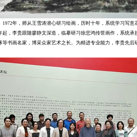
72年，师从王雪涛潜心研习绘画，历时十年，系统学习写意花
9年起，李贵跟随廖静文深造，临摹研习徐悲鸿传世画作，系统
琢等书画名家，博采众家艺术之长。为精进专业能力，李贵先后