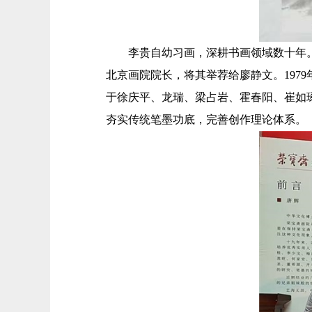
李贵自幼习画，深耕书画领域数十年。19
北京画院院长，将其举荐给廖静文。197
于徐庆平、龙瑞、梁占岩、霍春阳、崔如
夯实传统笔墨功底，完善创作理论体系。