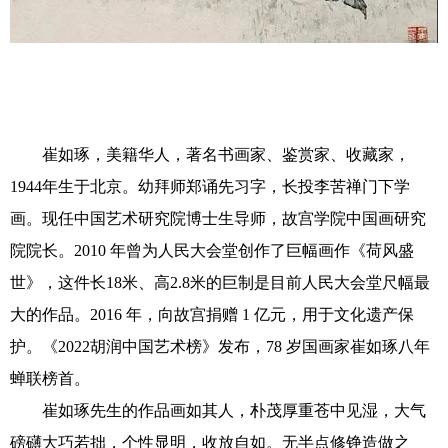
崔如琢，美籍华人，著名书画家、鉴赏家、收藏家，
1944年生于北京。幼拜师郑诵先习字，长投李苦禅门下学
画。现任中国艺术研究院博士生导师，故宫学院中国画研究
院院长。2010 年曾为人民大会堂创作了巨幅画作《荷风盛
世》，这件长18米、高2.8米的巨制是目前人民大会堂尺幅最
大的作品。2016 年，向故宫捐赠 1 亿元，用于文化遗产保
护。《2022胡润中国艺术榜》发布，78 岁国画家崔如琢八年
蝉联榜首。
崔如琢先生的作品画如其人，朴茂厚重苍中见湿，大气
磅礴大巧若拙，个性显明，收放自如。无半点修铮造做之