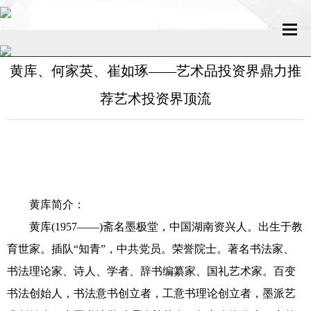
黄库、何家英、崔如琢——艺术品投资界鼎力推
网站首页
荐艺术投资界顶流
关于我们
新闻中心
名家百科
黄库简介：
传媒发展
黄库(1957——)斋名墨极堂，中国湖南资兴人。出生于教
育世家。插队“知青”，中共党员。荣誉院士。著名书法家、
艺术新闻
书法理论家、诗人、学者、辞书编纂家、国礼艺术家。百变
收藏评鉴
书法创始人，书法意书创立者，工意书理论创立者，墨派艺