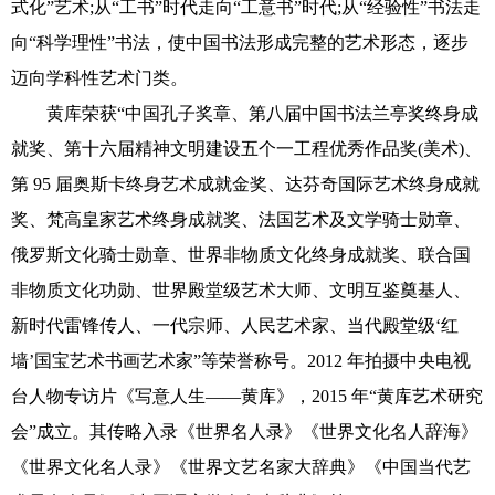
式化”艺术;从“工书”时代走向“工意书”时代;从“经验性”书法走
向“科学理性”书法，使中国书法形成完整的艺术形态，逐步
迈向学科性艺术门类。
黄库荣获“中国孔子奖章、第八届中国书法兰亭奖终身成
就奖、第十六届精神文明建设五个一工程优秀作品奖(美术)、
第 95 届奥斯卡终身艺术成就金奖、达芬奇国际艺术终身成就
奖、梵高皇家艺术终身成就奖、法国艺术及文学骑士勋章、
俄罗斯文化骑士勋章、世界非物质文化终身成就奖、联合国
非物质文化功勋、世界殿堂级艺术大师、文明互鉴奠基人、
新时代雷锋传人、一代宗师、人民艺术家、当代殿堂级‘红
墙’国宝艺术书画艺术家”等荣誉称号。2012 年拍摄中央电视
台人物专访片《写意人生——黄库》，2015 年“黄库艺术研究
会”成立。其传略入录《世界名人录》《世界文化名人辞海》
《世界文化名人录》《世界文艺名家大辞典》《中国当代艺