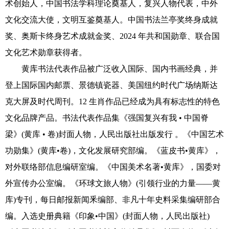
术创始人，中国书法学科理论奠基人，复兴人物代表，中外
书画艺术
文化交流大使，文明互鉴奠基人。中国书法兰亭奖终身成就
联系我们
奖、奥斯卡终身艺术成就金奖、2024 年共和国勋章、联合国
文化艺术勋章获得者。
黄库书法代表作品被广泛收入国际、国内书画经典，并
登上国际国内邮票、景德镇瓷器、美国纽约时代广场纳斯达
克大屏及时代周刊。12 生肖作品已经成为具有标志性的特色
文化品牌产品。书法代表作品集《强国复兴有我 • 中国脊
梁》(黄库 • 卷)封面人物，人民出版社出版发行 。《中国艺术
功勋集》(黄库•卷)，文化发展研究部编。《蓝皮书•黄库》，
对外联络部信息编研室编。《中国美术名著•黄库》，国委对
外宣传办公室编。《环球文旅人物》(引领行业的力量——黄
库)专刊，每日邮报新闻釆编部、非凡十年史料采集编研部合
编。入选史册典籍《印象•中国》(封面人物，人民出版社)