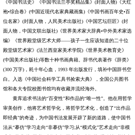
《中国书法史》《中国书法兰亭奖精品集》(封面人物)《大红
袍•综合卷》(中国近现代名家典藏画集)《中国书画百年史•百
位名家》(封面人物，人民美术出版社)《中国艺坛巨匠》(封
面人物，中国文联出版社)《世界美术家大辞典•中外美术家选
编》《世界殿堂级艺术大师——孩子一生应该知道的二十位
殿堂级艺术家》(法兰西皇家美术学院)《世界美术教育史》
(中国美术出版社)等数十种书画典籍。辞书代表著作《辞类》
(300 万字)，耗十年心血，1993 年出版发行，填补中国辞书空
白。入选《中国社会科学工具书捡索大典》，全国公共图书
馆和各大专院校图书馆均有收藏并流经海外。
黄库追求书法的“百变性”和作品的“唯一性”。他在用哲学
审美创作，他将艺术哲学化，将哲学艺术化，创造了“出作品
即经典”的奇迹，为中国书法发展开辟了新的道路，使中国书
法从“摹仿”学习走向“非摹仿”学习;从“模式化”艺术走向“非模