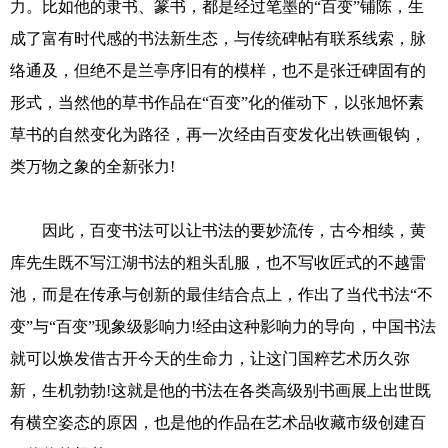
力。比如他的隶书、篆书，都是经过笔墨的“百变”铺陈，生
成了富有时代感的书法新生态，与传统碑帖有联系线索，脉
络通及，但绝不是兰亭序旧有的模样，也不是张迁碑固有的
形式，当然他的草书作品在“百变”化的催动下，以张旭怀素
草书的自然变化为路径，再一次经由百变发化出铁画银钩，
类万物之象的全新张力!
因此，百变书法可以让书法的要妙流传，古今相续，黄
库先生既不写江湖书法的粗头乱服，也不写收匠式的不越雷
池，而是在传承与创新的最佳结合点上，作出了当代书法“不
变”与“百变”现象级影响力!经由这种影响力的导向，中国书法
就可以焕发借古开今天的生命力，让这门国粹艺术历久弥
新，生机勃勃!这就是他的书法在各类高级别书画展上出世既
有横空姿态的原因，也是他的作品在艺术品收藏市级创建百