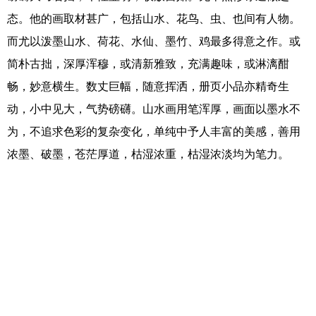
态。他的画取材甚广，包括山水、花鸟、虫、也间有人物。
而尤以泼墨山水、荷花、水仙、墨竹、鸡最多得意之作。或
简朴古拙，深厚浑穆，或清新雅致，充满趣味，或淋漓酣
畅，妙意横生。数丈巨幅，随意挥洒，册页小品亦精奇生
动，小中见大，气势磅礴。山水画用笔浑厚，画面以墨水不
为，不追求色彩的复杂变化，单纯中予人丰富的美感，善用
浓墨、破墨，苍茫厚道，枯湿浓重，枯湿浓淡均为笔力。