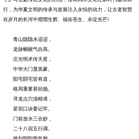
行，为华夏文明的传承与发展注入永恒的动力，让古老智慧
在岁月的长河中熠熠生辉、福佑苍生、永绽光芒!
青山隐隐水迢迢，
龙脉蜿蜒气自高。
庄光明术传天星，
中华大门显英豪。
阳宅阴宅皆有道，
格局重要莫轻抛。
寻龙点穴须精准，
星宿口诀要记牢。
门前放水三合妙，
二十八宿五行调。
规划阴阳两气顺，