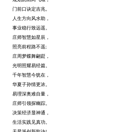
门前口诀定吉兆。
人生方向风水助，
事业稳行致远遥。
庄师智慧如星辰，
照亮前程路不遥;
庄周梦蝶舞翩跹，
光明照耀易经篇。
千年智慧今犹在，
华夏子孙情更浓。
易理深奥难自量，
庄师引领探幽踪。
决策经济显神通，
生活实践见真功。
天星派创新歌诀!