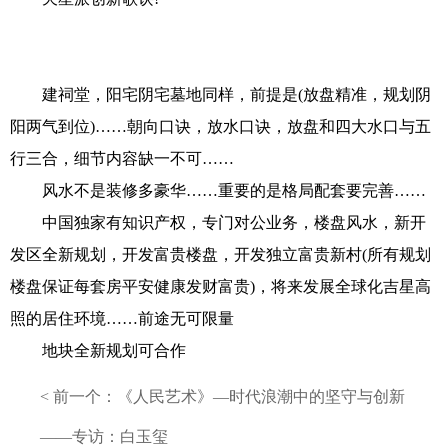
建祠堂，阳宅阴宅墓地同样，前提是(放盘精准，规划阴
阳两气到位)……朝向口诀，放水口诀，放盘和四大水口与五
行三合，细节内容缺一不可……
风水不是装修多豪华……重要的是格局配套要完善……
中国独家有知识产权，专门对公业务，楼盘风水，新开
发区全新规划，开发富贵楼盘，开发独立富贵新村(所有规划
楼盘保证每套房平安健康发财富贵)，将来发展全球化吉星高
照的居住环境……前途无可限量
地块全新规划可合作
< 前一个：
《人民艺术》—时代浪潮中的坚守与创新
——专访：白玉玺