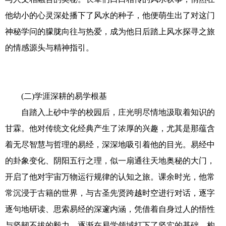
他幼小的心灵深处播下了风水的种子，他便萌生出了对这门
神秘学问的朦胧向往与热爱，成为他日后踏上风水探寻之旅
的情感源头与精神指引。
(二)学涯深耕的易学根基
自踏入上砂中学的校园后，庄光明尽情地汲取着知识的
甘霖。他对传统文化经典产生了浓厚的兴趣，尤其是那蕴含
着无尽智慧与哲理的易经，深深地吸引着他的目光。易经中
的卦象变化、阴阳五行之理，似一扇通往天地奥秘的大门，
开启了他对宇宙万物运行规律的认知之旅。课余时光，他常
常沉浸于古籍的世界，与古圣先贤跨越时空进行对话，逐字
逐句地研读、思索易经的深邃内涵，凭借着自身过人的悟性
与坚韧不拔的毅力，逐渐在易学领域打下了坚实的基础，构