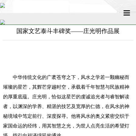
国家文艺泰斗丰碑奖——庄光明作品展
网站首页
关于我们
新闻中心
中华传统文化的广袤苍穹之下，风水之学若一颗幽秘而
名家百科
璀璨的星芒，其辉芒穿越时空，承载着千年智慧与民族精神
传媒发展
的厚重底蕴。庄光明，恰似这星芒的虔诚追光者与睿智解读
者，以渊深的学养、精湛的技艺及宽厚的仁德，在风水的神
艺术新闻
秘境域中笃定前行、深度探寻。他将风水的奥义紧密交织于
收藏评鉴
家国命运的经纬，用其智慧之光，为世人点亮生活的希望灯
塔，指引向福泽绵延的通途。