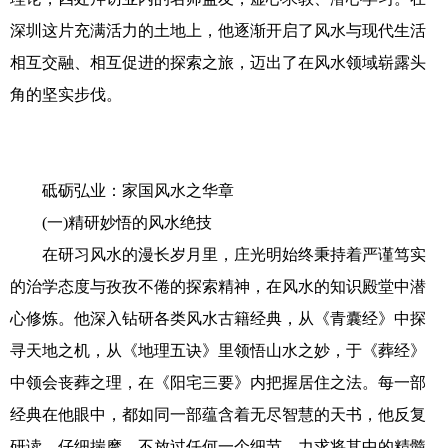
深圳这片充满活力的土地上，他逐渐开启了风水与现代生活
相互交融、相互促进的探索之旅，迈出了在风水领域崭露头
角的坚实步伐。
砥砺弘业：家国风水之华章
(一)精研妙悟的风水绝技
在研习风水的漫长岁月里，庄光明始终秉持着严谨笃实
的治学态度与孜孜不倦的探索精神，在风水的知识殿堂中潜
心修炼。他深入钻研各类风水古籍经典，从《青囊经》中探
寻天地之机，从《地理五诀》里领悟山水之妙，于《葬经》
中领会丧葬之理，在《阳宅三要》内把握居住之法。每一部
经典在他眼中，都如同一部蕴含着无尽智慧的天书，他反复
研读、仔细揣摩，不放过任何一个细节，力求将其中的精髓