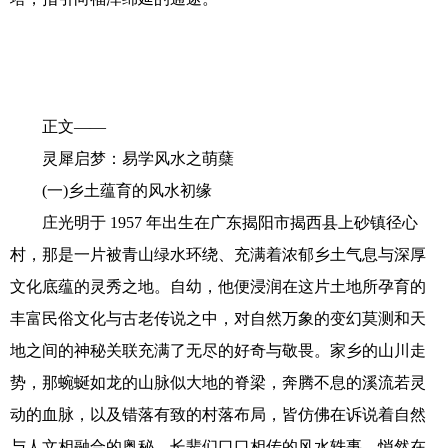
书画艺术
联系我们
正文——
灵犀启梦：易学风水之萌蘖
(一)乡土蕴育的风水初缘
庄光明于 1957 年出生在广东揭阳市揭西县上砂镇径心
村，那是一片被青山绿水环绕、充满着浓郁乡土气息与深厚
文化底蕴的灵秀之地。自幼，他便浸润在这片土地所孕育的
丰富民俗文化与古老传说之中，对自然万象的变幻莫测和天
地之间的神秘关联充满了无尽的好奇与敬畏。家乡的山川走
势，那蜿蜒如龙的山脉似大地的脊梁，奔腾不息的溪流若灵
动的血脉，以及错落有致的村落布局，皆仿佛在诉说着自然
与人文相融合的奥秘。长辈们口口相传的风水轶事，悄然在