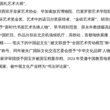
国礼艺术大师”。
西班牙皇家艺术协会、毕加索故宫博物院、巴塞罗那艺术学院联
奇国际艺术奖金奖。艺术中的诺贝尔奖获得者。“金砖艺术家”。胡
授予“新时代书画艺术先锋人物”。草书得到范曾、薛永年教授极
中国栏目。作品分别在北京机场候机厅，高铁站，首都地铁展播
模—— 笔尖下的中国赵文生”;被文联授予“全国艺术劳动模范”称
称号。同年被央广国际文化交流艺委会授予“中华文化品牌′人物”。
评审团授予国宝并被国宝档案存档。2024 年受邀中国教育电视台
国家。被中视文化产业聘为“书法评论家”。