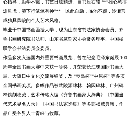
心指导，勤学不辍，书艺日臻精进。自书座右铭 **“雄心愈搏
书画艺术
难见虎，腕下行笔笔有神”**，以此自励，临池不辍，逐渐形
联系我们
成独具风貌的个人艺术风格。
毕业于中国书画函授大学，现为山东省书法家协会会员、齐
鲁书画研究院书法师、山东省篆刻家协会常务理事、中国楹
联学会书法委员会委员。
作品多次入选国内外重要书画展览，曾在纪念毛泽东诞辰 100
周年全国书画大赛中荣获一等奖，并荣获长江魂国际书画大
展、大阪日中文化交流展铜奖，及 “琴岛杯”“中原杯” 等多项
全国书画奖项。多幅作品被武陵源碑林、翰园碑林、广州碑
林镌刻收藏，艺术传略入编《齐鲁书画家大辞典》《中国当
代艺术界名人录》《中国书法家选集》等多部权威典籍，作
品广受各界人士青睐与收藏。