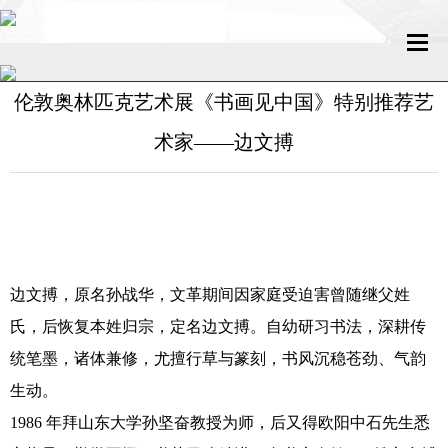
伦敦奥林匹克艺术展《书画见中国》特别推荐艺
网站首页
术家——边文搏
关于我们
新闻中心
名家百科
边文搏，原名孙战华，文革期间因家庭受迫害曾随继父姓
传媒发展
氏，后恢复本姓归宗，定名边文搏。自幼研习书法，深耕传
统笔墨，诸体兼修，尤擅行草与篆刻，书风沉稳苍劲、气韵
艺术新闻
生动。
收藏评鉴
1986 年拜山东大学孙坚奋教授为师，后又得欧阳中石先生悉